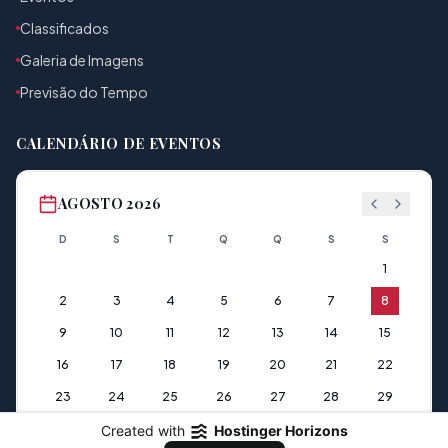
Classificados
Galeria de Imagens
Previsão do Tempo
CALENDÁRIO DE EVENTOS
AGOSTO 2026
D
S
T
Q
Q
S
S
1
2
3
4
5
6
7
8
9
10
11
12
13
14
15
16
17
18
19
20
21
22
23
24
25
26
27
28
29
30
31
Created with
Hostinger Horizons